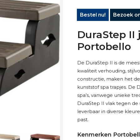
Bestel nu!
Bezoek o
DuraStep II 
Portobello
De DuraStep II is de meest
kwaliteit verhouding, stijl
constructie, maken het d
kunststof spa trapjes. De 
spa’s, vanwege unieke tr
DuraStep II vlak tegen de
leverbaar in diverse kleuren
past.
Kenmerken Portobel