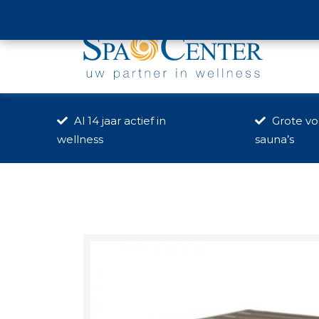
Hoge Mauw 631, Arendonk
Al 14 jaar actief in
Grote voo
wellness
sauna’s