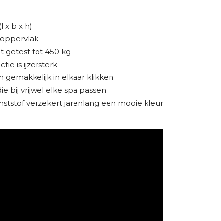
l x b x h)
 oppervlak
 getest tot 450 kg
ie is ijzersterk
n gemakkelijk in elkaar klikken
ie bij vrijwel elke spa passen
ststof verzekert jarenlang een mooie kleur