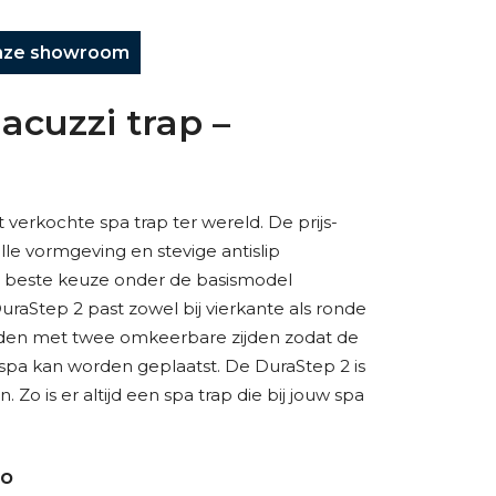
nze showroom
jacuzzi trap –
 verkochte spa trap ter wereld. De prijs-
volle vormgeving en stevige antislip
e beste keuze onder de basismodel
DuraStep 2 past zowel bij vierkante als ronde
eden met twee omkeerbare zijden zodat de
 spa kan worden geplaatst. De DuraStep 2 is
. Zo is er altijd een spa trap die bij jouw spa
lo