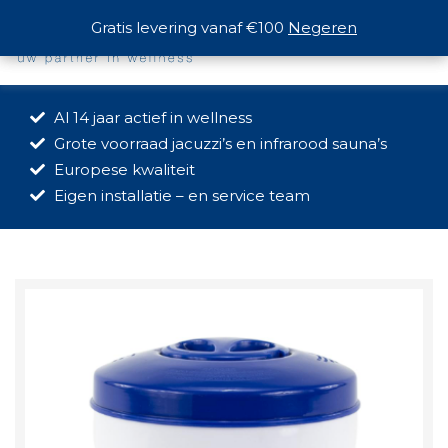
Gratis levering vanaf €100
Gratis levering vanaf €100
Negeren
Negeren
Al 14 jaar actief in wellness
Grote voorraad jacuzzi’s en infrarood sauna’s
Europese kwaliteit
Eigen installatie – en service team