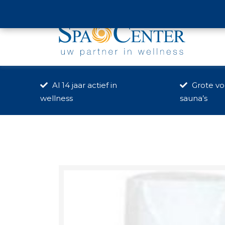
Hoge Mauw 631, Arendonk
Al 14 jaar actief in
Grote voo
wellness
sauna’s