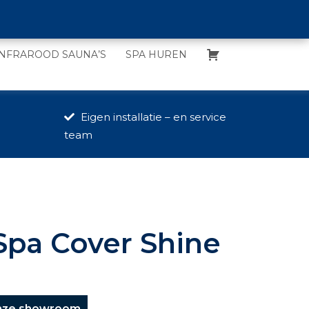
INFRAROOD SAUNA’S
SPA HUREN
Eigen installatie – en service
team
Spa Cover Shine
nze showroom