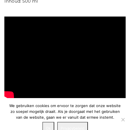
Inhoud: 500 ml
We gebruiken cookies om ervoor te zorgen dat onze website
zo soepel mogelijk draait. Als je doorgaat met het gebruiken
van de website, gaan we er vanuit dat ermee instemt.
© Spacenter 2026
Verkoopsvoorwaarden & Return policy
|
Algemene
Ok
Privacybeleid